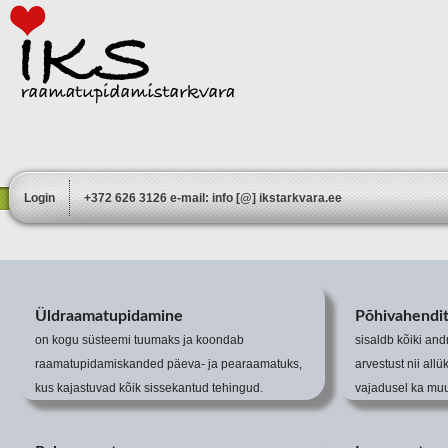
Login
+372 626 3126 e-mail: info [@] ikstarkvara.ee
Üldraamatupidamine
Põhivahendit
on kogu süsteemi tuumaks ja koondab
sisaldb kõiki an
raamatupidamiskanded päeva- ja pearaamatuks,
arvestust nii allü
kus kajastuvad kõik sissekantud tehingud.
vajadusel ka muu