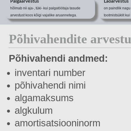
Palgaarvestus
Laoarvestus
hõlmab nii aja-, tüki- kui palgatöötaja tasude
on paindlik nagu 
arvestust koos kõigi vajalike aruannetega.
tootmistsüklit ku
Põhivahendite arvestu
Põhivahendi andmed:
inventari number
põhivahendi nimi
algamaksums
algkulum
amortisatsiooninorm