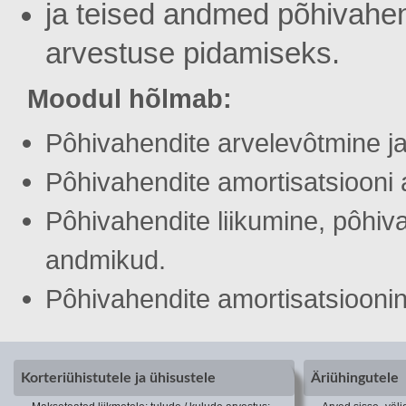
ja teised andmed põhivahend
arvestuse pidamiseks.
Moodul hõlmab:
Pôhivahendite arvelevôtmine 
Pôhivahendite amortisatsiooni 
Pôhivahendite liikumine, pôhiv
andmikud.
Pôhivahendite amortisatsiooni
Korteriühistutele ja ühisustele
Äriühingutele