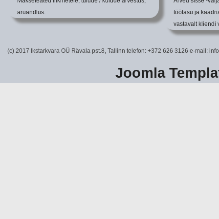
Makseteated liikmetele; tulude / kulude arvestus;
Arved sisse -väl
aruandlus.
töötasu ja kaadria
vastavalt kliendi
(c) 2017 Ikstarkvara OÜ Rävala pst.8, Tallinn telefon: +372 626 3126 e-mail: info
Joomla Templa