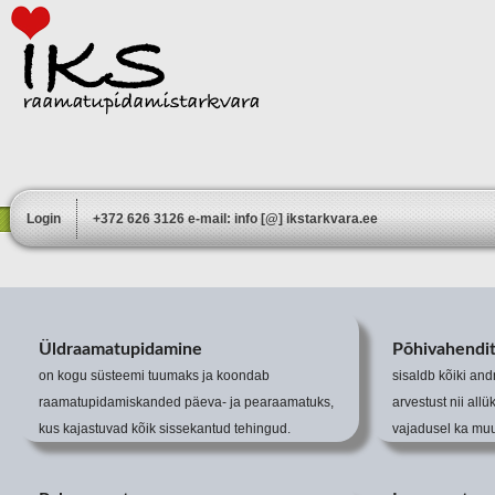
Login
+372 626 3126 e-mail: info [@] ikstarkvara.ee
Üldraamatupidamine
Põhivahendit
on kogu süsteemi tuumaks ja koondab
sisaldb kõiki an
raamatupidamiskanded päeva- ja pearaamatuks,
arvestust nii allü
kus kajastuvad kõik sissekantud tehingud.
vajadusel ka muu