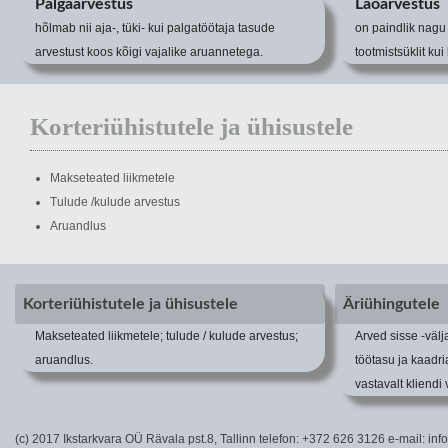
Palgaarvestus
Laoarvestus
hõlmab nii aja-, tüki- kui palgatöötaja tasude
on paindlik nagu 
arvestust koos kõigi vajalike aruannetega.
tootmistsüklit ku
Korteriühistutele ja ühisustele
Makseteated liikmetele
Tulude /kulude arvestus
Aruandlus
Korteriühistutele ja ühisustele
Äriühingutele
Makseteated liikmetele; tulude / kulude arvestus;
Arved sisse -väl
aruandlus.
töötasu ja kaadria
vastavalt kliendi
(c) 2017 Ikstarkvara OÜ Rävala pst.8, Tallinn telefon: +372 626 3126 e-mail: info